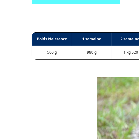
Poids Naissance
1 semaine
2 semain
500 g
980 g
1 kg 520