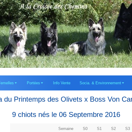
Femelles
Portées
Info Vente
Socia. & Environnement
a du Printemps des Olivets x Boss Von Ca
9 chiots nés le 06 Septembre 2016
Semaine
S0
S1
S2
S3