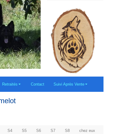
Retraités
Contact
Suivi Après Vente
melot
S4
S5
S6
S7
S8
chez eux