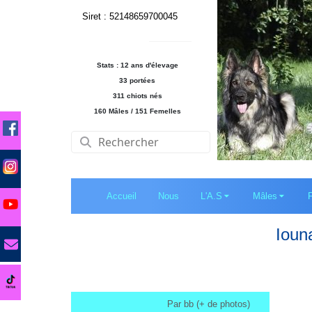
Siret : 52148659700045
Stats : 12 ans d'élevage
33 portées
311 chiots nés
160 Mâles / 151 Femelles
Accueil
Nous
L'A.S
Mâles
Ioun
Par bb (+ de photos)