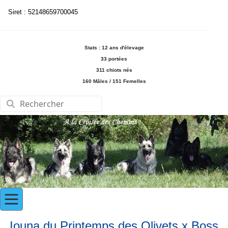
Siret : 52148659700045
Stats : 12 ans d'élevage
33 portées
311 chiots nés
160 Mâles / 151 Femelles
Iouna du Printemps des Olivets x Boss