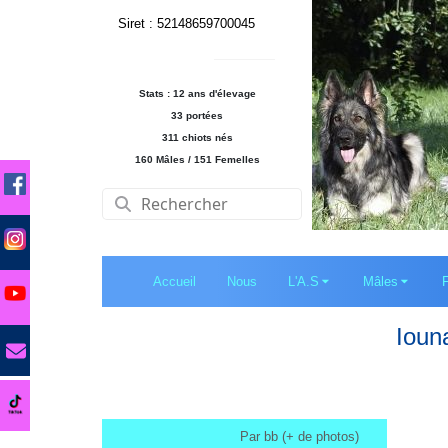
Siret : 52148659700045
Stats : 12 ans d'élevage
33 portées
311 chiots nés
160 Mâles / 151 Femelles
Accueil
Nous
L'A.S
Mâles
Ioun
Par bb (+ de photos)