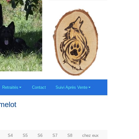
Retraités
Contact
Suivi Après Vente
melot
S4
S5
S6
S7
S8
chez eux