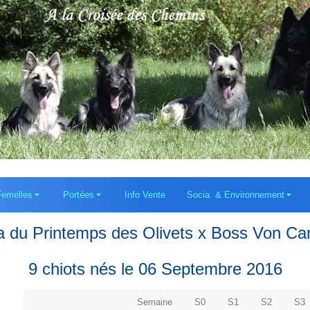
Femelles
Portées
Info Vente
Socia. & Environnement
a du Printemps des Olivets x Boss Von Ca
9 chiots nés le 06 Septembre 2016
Semaine
S0
S1
S2
S3