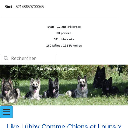
Siret : 52148659700045
Stats : 12 ans d'élevage
33 portées
311 chiots nés
160 Mâles / 151 Femelles
Like Lubby Comme Chiens et Loups x