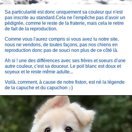
Sa particularité est donc uniquement sa couleur qui n'est
pas inscrite au standard.Cela ne l'empêche pas d'avoir un
pédigrée, comme le reste de la fraterie, mais cela le retire
de fait de la reproduction.
Comme vous l'aurez compris si vous avez lu notre site,
nous ne vendons, de toutes façons, pas nos chiens en
reproduction donc pas de souci non plus de ce côté là.
Ah si ! une des différences avec ses frères et soeurs d'une
autre couleur, c'est sa douceur. Le poil blanc est doux et
soyeux et le reste même adulte...
Voilà, comment, à cause de notre fiston, est né la légende
de la capuche et du capuchon ;-)