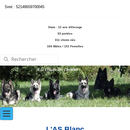
Siret : 52148659700045
Stats : 12 ans d'élevage
33 portées
311 chiots nés
160 Mâles / 151 Femelles
L'AS Blanc