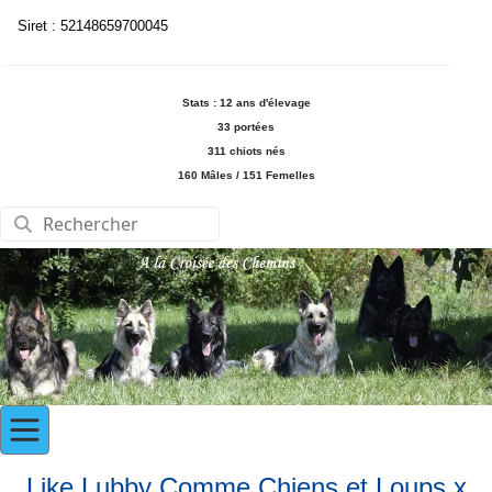
Siret : 52148659700045
Stats : 12 ans d'élevage
33 portées
311 chiots nés
160 Mâles / 151 Femelles
Like Lubby Comme Chiens et Loups x