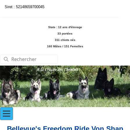
Siret : 52148659700045
Stats : 12 ans d'élevage
33 portées
311 chiots nés
160 Mâles / 151 Femelles
Bellevue's Freedom Ride Von Shap