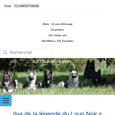
Siret : 52148659700045
Stats : 12 ans d'élevage
33 portées
311 chiots nés
160 Mâles / 151 Femelles
Ilya de la légende du Loup Noir x