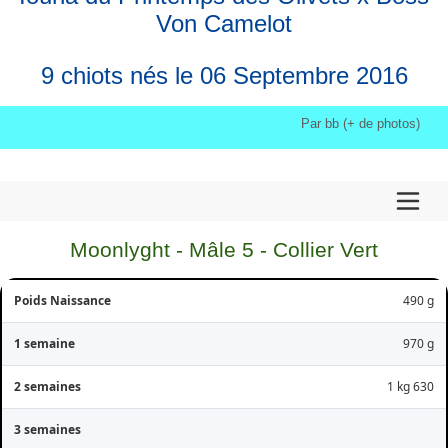
Von Camelot
9 chiots nés le 06 Septembre 2016
Par bb (+ de photos)
Moonlyght - Mâle 5 - Collier Vert
490 g
970 g
1 kg 630