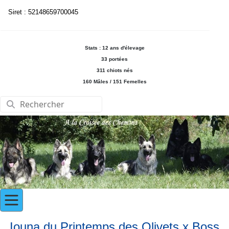
Siret : 52148659700045
Stats : 12 ans d'élevage
33 portées
311 chiots nés
160 Mâles / 151 Femelles
Iouna du Printemps des Olivets x Boss