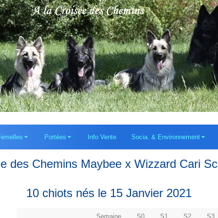
Femelles
Portées
Info Vente
Socia. & Environnement
ée des Chemins Maybee x Wizzard Cari Sc
10 chiots nés le 15 Janvier 2021
Semaine
S0
S1
S2
S3