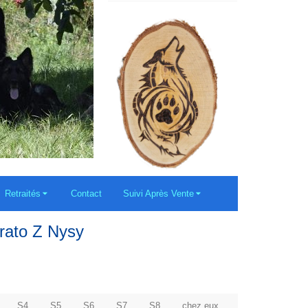
Retraités
Contact
Suivi Après Vente
rato Z Nysy
S4
S5
S6
S7
S8
chez eux