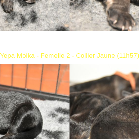
Yepa Moika -
Femelle 2 - Collier Jaune (11h57