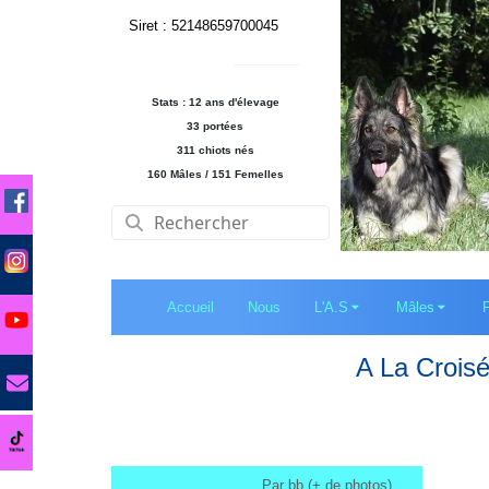
Siret : 52148659700045
Stats : 12 ans d'élevage
33 portées
311 chiots nés
160 Mâles / 151 Femelles
Accueil
Nous
L'A.S
Mâles
A La Crois
Par bb (+ de photos)