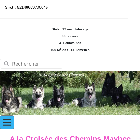
Siret : 52148659700045
Stats : 12 ans d'élevage
33 portées
311 chiots nés
160 Mâles / 151 Femelles
A la Croisée des Chemins Maybee