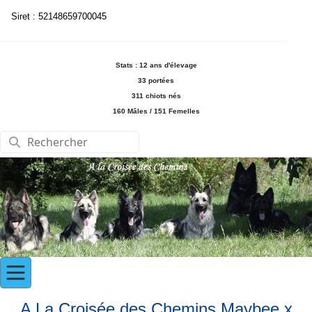
Siret : 52148659700045
Stats : 12 ans d'élevage
33 portées
311 chiots nés
160 Mâles / 151 Femelles
A La Croisée des Chemins Maybee x