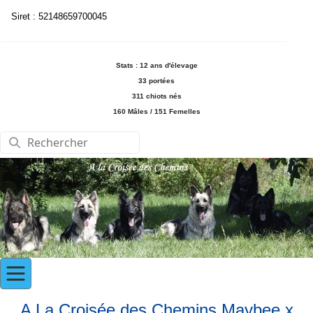
Siret : 52148659700045
Stats : 12 ans d'élevage
33 portées
311 chiots nés
160 Mâles / 151 Femelles
A La Croisée des Chemins Maybee x