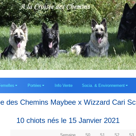
Femelles
Portées
Info Vente
Socia. & Environnement
ée des Chemins Maybee x Wizzard Cari Sc
10 chiots nés le 15 Janvier 2021
Semaine
S0
S1
S2
S3