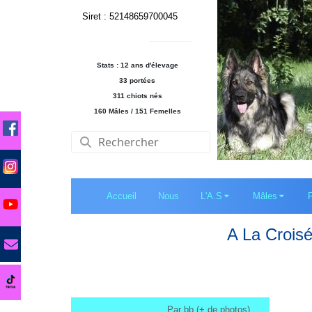
Siret : 52148659700045
Stats : 12 ans d'élevage
33 portées
311 chiots nés
160 Mâles / 151 Femelles
Accueil
Nous
L'A.S
Mâles
A La Crois
Par bb (+ de photos)