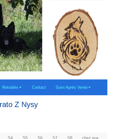
Retraités
Contact
Suivi Après Vente
rato Z Nysy
S4
S5
S6
S7
S8
chez eux