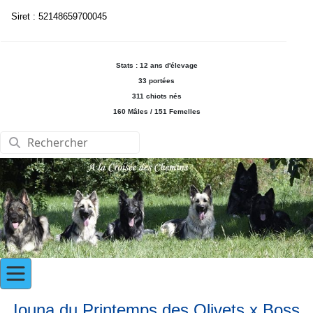
Siret : 52148659700045
Stats : 12 ans d'élevage
33 portées
311 chiots nés
160 Mâles / 151 Femelles
Iouna du Printemps des Olivets x Boss