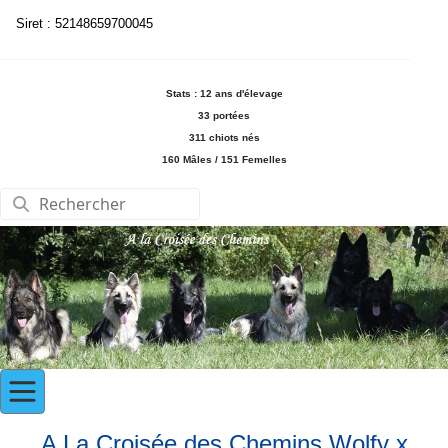
Siret : 52148659700045
Stats : 12 ans d'élevage
33 portées
311 chiots nés
160 Mâles / 151 Femelles
A La Croisée des Chemins Wolfy x