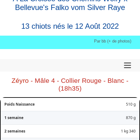
Bellevue's Falko vom Silver Raye
13 chiots nés le 12 Août 2022
Par bb (+ de photos)
Zéyro
- Mâle 4 - Collier Rouge - Blanc -
(18h35)
510 g
870 g
1 kg 340